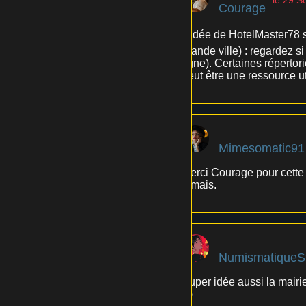
le 29 
Courage
L'idée de HotelMaster78 su
grande ville) : regardez s
ligne). Certaines répertor
peut être une ressource uti
Mimesomatic91
Merci Courage pour cette
jamais.
NumismatiqueS
Super idée aussi la mairie
😉