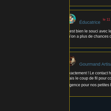
le 11
Éducatrice
C'est bien le souci avec l
qu'on a plus de chances d'
Gourmand Artis
Exactement ! Le contact h
mais le coup de fil pour 
urgence pour nos petites 