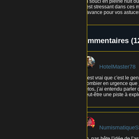
un souci en pleine nuit ou
c'est stressant dans ces 
d'avance pour vos astuces
Commentaires (1
HotelMaster78
C'est vrai que c'est le ge
plombier en urgence que j
vétos, j'ai entendu parle
peut-être une piste à expl
NumismatiqueS
Ah, pas bête l'idée de l'a