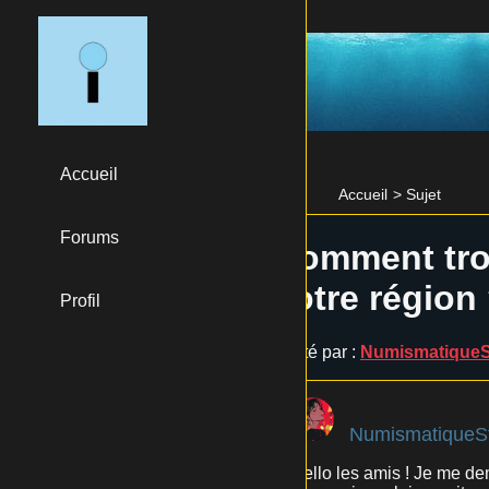
Accueil
Accueil
>
Sujet
Forums
Comment trou
votre région
Profil
Posté par :
NumismatiqueS
NumismatiqueS
Hello les amis ! Je me d