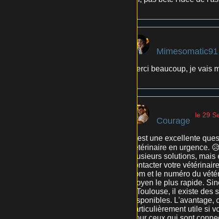
Mimesomatic91
Merci beaucoup, je vais 
le 29 
Courage
C'est une excellente quest
vétérinaire en urgence. 
plusieurs solutions, mais
contacter votre vétérinair
nom et le numéro du vétér
moyen le plus rapide. Sino
à Toulouse, il existe des
disponibles. L'avantage, c
particulièrement utile si 
Pour ceux qui sont connect