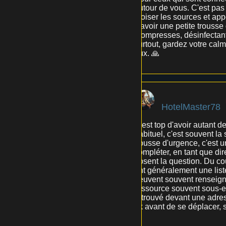
autour de vous. C'est pas m
croiser les sources et appe
d'avoir une petite trous
(compresses, désinfectant,
surtout, gardez votre calm
eux. 🙏
HotelMaster78
C'est top d'avoir autant d
habituel, c'est souvent la 
trousse d'urgence, c'est u
compléter, en tant que dir
posent la question. Du coup
ont généralement une liste
peuvent souvent renseigne
ressource souvent sous-est
retrouvé devant une adress
ok avant de se déplacer, s