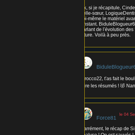
Ok, si je récapitule, Cind
belle-sœur, LogiqueDentist
soi-même le matériel avan
l'instant. BiduleBlogueur
parlant de l'évolution des 
future. Voilà à peu près.
BiduleBlogueur
Sirocco22, t'as fait le bo
faire les résumés ! 🤣 Nan
le 04 S
Force81
Carrément, le récap de Si
analyse ! On est sauvés !