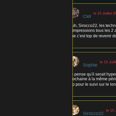
le 15 Juillet 
Ciel
Euh, Sirocco22, les techno
réimpressions tous les 2 a
que c'est top de revenir d
le 15 Juil
Sophie
Je pense qu'il serait hype
prochaine à la même pério
top pour le suivi sur le lon
le 15 
Sirocco22