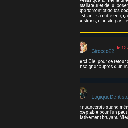
investis quand même une c
installateur et de lui pose
appartement et de tes bes
c'est facile à entretenir, 
questions, n'hésite pas, 
le 12 
Sirocco22
Merci Ciel pour ce retour 
renseigner auprès d'un ins
LogiqueDentist
Je nuancerais quand même l
acceptable pour l'un peut 
relativement bruyant. Mie