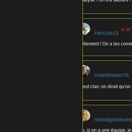
le 08
Hercule19
Tellement ! On a les comm
HotelMaster78
C'est clair, on dirait qu'
nostalgiaWave6
Ah, si on a une équipe, 