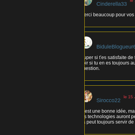
le
Cinderella33
Merci beaucoup pour vos re
BiduleBlogueur
Super si t'es satisfaite d
voir si tu en es toujours a
question.
le 15 
Sirocco22
C'est une bonne idée, mais
les technologies auront p
ça peut toujours servir de 