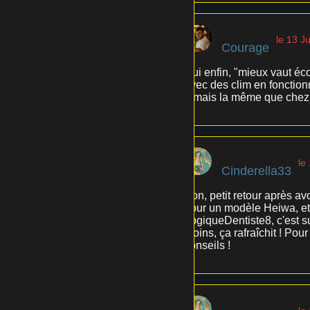
le 13 Ju
Courage
Oui enfin, "mieux vaut éc
avec des clim en fonction
jamais la même que chez 
le
Cinderella33
Bon, petit retour après avo
pour un modèle Heiwa, et 
LogiqueDentiste8, c'est s
moins, ça rafraîchit ! Pour
conseils !