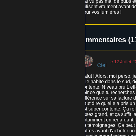
J'ai vu pas mal de pubs et
utilisent vraiment avant d
pour vos lumières !
Commentaires (1
le 12 Juillet 
Ciel
Salut ! Alors, moi perso, j
Elle habite dans le sud, do
contente. Niveau bruit, el
voir ce que tu recherches
différence sur sa facture d
Faut dire qu'elle a pris un 
est super contente. Ça ref
assez grand, et ça suffit 
notamment en regardant les
de témoignages. Ça peut va
autres avant d'acheter un