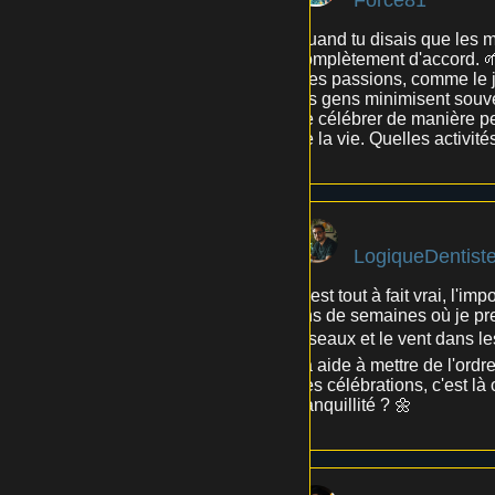
Quand tu disais que les m
complètement d'accord. 
mes passions, comme le j
les gens minimisent souve
de célébrer de manière per
de la vie. Quelles activit
LogiqueDentist
C'est tout à fait vrai, l'
fins de semaines où je pr
oiseaux et le vent dans le
ça aide à mettre de l'ord
des célébrations, c'est là
tranquillité ? 🌼