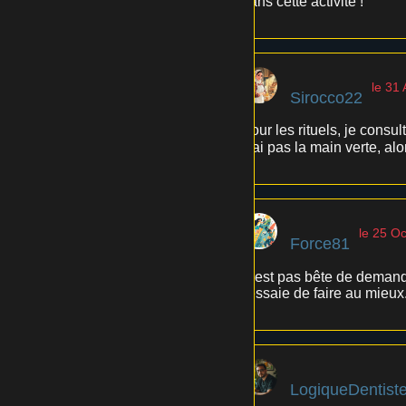
dans cette activité !
le 31
Sirocco22
Pour les rituels, je consu
n'ai pas la main verte, a
le 25 O
Force81
C'est pas bête de demande
j'essaie de faire au mieux
LogiqueDentist