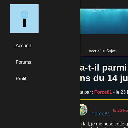
Accueil
Accueil
>
Sujet
Forums
Y a-t-il par
fans du 14 ju
Profil
Posté par :
Force81
- le 23
le 23 Fé
Force81
En fait, je me pose cette 