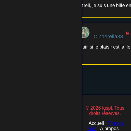
Pareil, je suis une bille e
le
Cinderella33
Clair, si le plaisir est là
😉
© 2026 Igspf. Tous
droits réservés.
Accueil
Plan du
site
À propos