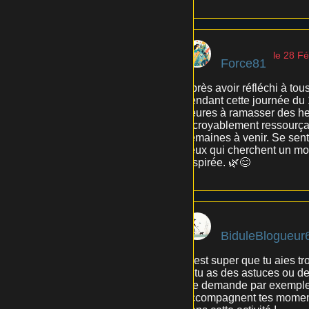
le 28 Fé
Force81
Après avoir réfléchi à to
pendant cette journée du 14
heures à ramasser des her
incroyablement ressourçan
semaines à venir. Se sen
ceux qui cherchent un mom
inspirée. 🌿😊
BiduleBlogueur
C'est super que tu aies t
si tu as des astuces ou d
me demande par exemple co
accompagnent tes moments 