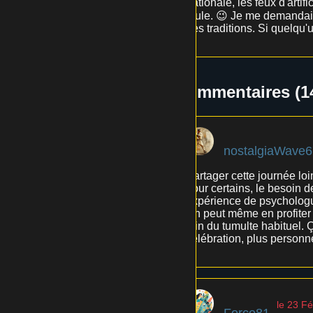
nationale, les feux d'artifi
foule. 😉 Je me demandais 
des traditions. Si quelqu'
Commentaires (1
nostalgiaWave6
Partager cette journée loi
pour certains, le besoin d
expérience de psychologue
On peut même en profiter 
loin du tumulte habituel.
célébration, plus personne
le 23 Fé
Force81