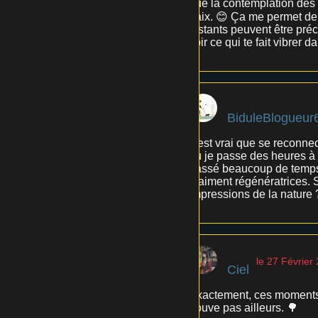
que la contemplation des 
paix. 😊 Ça me permet de 
instants peuvent être préc
voir ce qui te fait vibrer d
BiduleBlogueur
Il est vrai que se reconne
où je passe des heures à 
passé beaucoup de temps à
vraiment régénératrices. S
impressions de la nature
le 27 Février
Ciel
Exactement, ces moments 
trouve pas ailleurs. 🌳